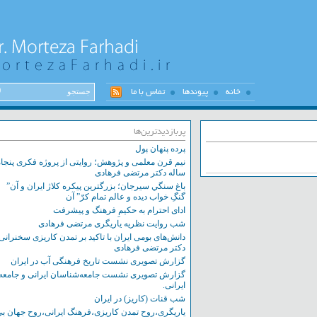
خانه
پیوندها
تماس با ما
پربازدیدترین‌ها
پرده پنهان پول
نیم قرن معلمی و پژوهش؛ روایتی از پروژه فکری پنجاه
ساله دکتر مرتضی فرهادی
باغ سنگي سيرجان؛ بزرگترين پيکره کلاژ ايران و آن”
گنگِ خواب ديده و عالم تمام کرّ” آن
ادای احترام به حکیمِ فرهنگ و پیشرفت
شب روایت نظریه یاریگری مرتضی فرهادی
دانش‌های بومی ایران با تاکید بر تمدن کاریزی سخنرانی
دکتر مرتضی فرهادی
گزارش تصویری نشست تاریخ فرهنگی آب در ایران
گزارش تصویری نشست‌ جامعه‌شناسان ایرانی و جامعه
ایرانی.
شب قنات (کاریز) در ایران
یاریگری،روح تمدن کاریزی،فرهنگ ایرانی،روح جهان بی