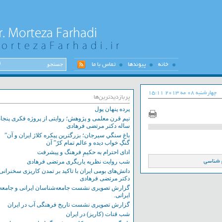
خانه
پیوندها
تماس با ما
نبه 08 مه 2013 15:11
پربازدیدترین‌ها
پرده پنهان پول
نیم قرن معلمی و پژوهش؛ روایتی از پروژه فکری پنجاه
ساله دکتر مرتضی فرهادی
باغ سنگي سيرجان؛ بزرگترين پيکره کلاژ ايران و آن”
گنگِ خواب ديده و عالم تمام کرّ” آن
ادای احترام به حکیمِ فرهنگ و پیشرفت
سی
شب روایت نظریه یاریگری مرتضی فرهادی
دانش‌های بومی ایران با تاکید بر تمدن کاریزی سخنرانی
دکتر مرتضی فرهادی
گزارش تصویری نشست‌ جامعه‌شناسان ایرانی و جامعه
ایرانی.
گزارش تصویری نشست تاریخ فرهنگی آب در ایران
شب قنات (کاریز) در ایران