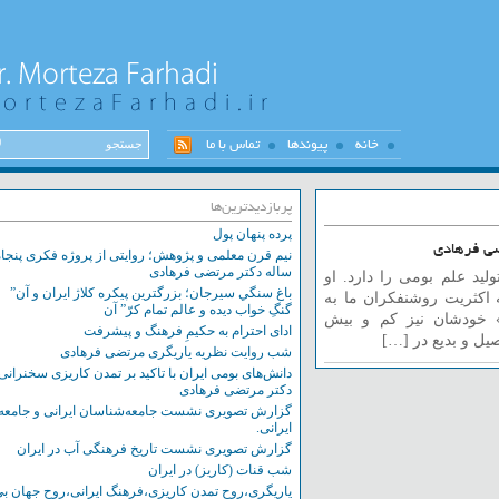
خانه
پیوندها
تماس با ما
پربازدیدترین‌ها
پرده پنهان پول
فرهادی
نیم قرن معلمی و پژوهش؛ روایتی از پروژه فکری پنجاه
ساله دکتر مرتضی فرهادی
علم بومی را دارد. او
باغ سنگي سيرجان؛ بزرگترين پيکره کلاژ ايران و آن”
ثریت روشنفکران ما به
گنگِ خواب ديده و عالم تمام کرّ” آن
ودشان نیز کم و بیش
ادای احترام به حکیمِ فرهنگ و پیشرفت
و بدیع در […]
شب روایت نظریه یاریگری مرتضی فرهادی
دانش‌های بومی ایران با تاکید بر تمدن کاریزی سخنرانی
دکتر مرتضی فرهادی
گزارش تصویری نشست‌ جامعه‌شناسان ایرانی و جامعه
ایرانی.
گزارش تصویری نشست تاریخ فرهنگی آب در ایران
شب قنات (کاریز) در ایران
یاریگری،روح تمدن کاریزی،فرهنگ ایرانی،روح جهان بی