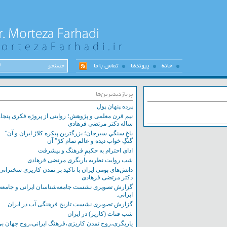
خانه
پیوندها
تماس با ما
پربازدیدترین‌ها
پرده پنهان پول
نیم قرن معلمی و پژوهش؛ روایتی از پروژه فکری پنجاه
ساله دکتر مرتضی فرهادی
باغ سنگي سيرجان؛ بزرگترين پيکره کلاژ ايران و آن”
گنگِ خواب ديده و عالم تمام کرّ” آن
ادای احترام به حکیمِ فرهنگ و پیشرفت
شب روایت نظریه یاریگری مرتضی فرهادی
دانش‌های بومی ایران با تاکید بر تمدن کاریزی سخنرانی
دکتر مرتضی فرهادی
گزارش تصویری نشست‌ جامعه‌شناسان ایرانی و جامعه
ایرانی.
گزارش تصویری نشست تاریخ فرهنگی آب در ایران
شب قنات (کاریز) در ایران
یاریگری،روح تمدن کاریزی،فرهنگ ایرانی،روح جهان بی