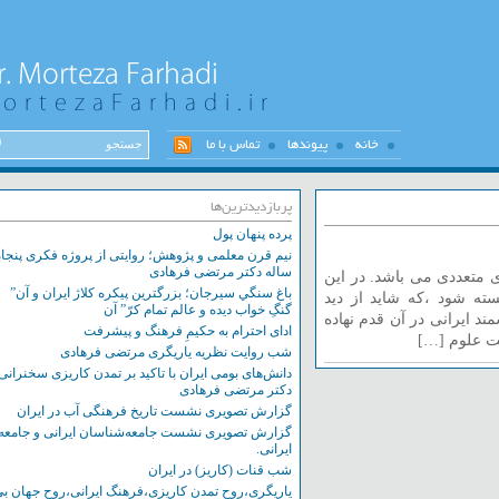
خانه
پیوندها
تماس با ما
پربازدیدترین‌ها
پرده پنهان پول
نیم قرن معلمی و پژوهش؛ روایتی از پروژه فکری پنجاه
ساله دکتر مرتضی فرهادی
عددی می باشد. در این
باغ سنگي سيرجان؛ بزرگترين پيکره کلاژ ايران و آن”
شود ،که شاید از دید
گنگِ خواب ديده و عالم تمام کرّ” آن
ایرانی در آن قدم نهاده
ادای احترام به حکیمِ فرهنگ و پیشرفت
لوم […]
شب روایت نظریه یاریگری مرتضی فرهادی
دانش‌های بومی ایران با تاکید بر تمدن کاریزی سخنرانی
دکتر مرتضی فرهادی
گزارش تصویری نشست تاریخ فرهنگی آب در ایران
گزارش تصویری نشست‌ جامعه‌شناسان ایرانی و جامعه
ایرانی.
شب قنات (کاریز) در ایران
یاریگری،روح تمدن کاریزی،فرهنگ ایرانی،روح جهان بی