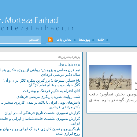
خانه
پیوندها
تماس با ما
پربازدیدترین‌ها
پرده پنهان پول
نیم قرن معلمی و پژوهش؛ روایتی از پروژه فکری پنجاه
ساله دکتر مرتضی فرهادی
باغ سنگي سيرجان؛ بزرگترين پيکره کلاژ ايران و آن”
گنگِ خواب ديده و عالم تمام کرّ” آن
ادای احترام به حکیمِ فرهنگ و پیشرفت
ین بخش تصاویر: بافت
شب روایت نظریه یاریگری مرتضی فرهادی
 گونه در با ره معنای
دانش‌های بومی ایران با تاکید بر تمدن کاریزی سخنرانی
دکتر مرتضی فرهادی
گزارش تصویری نشست تاریخ فرهنگی آب در ایران
گزارش تصویری نشست‌ جامعه‌شناسان ایرانی و جامعه
ایرانی.
یاریگری،روح تمدن کاریزی،فرهنگ ایرانی،روح جهان بی
روح ابزاری شده