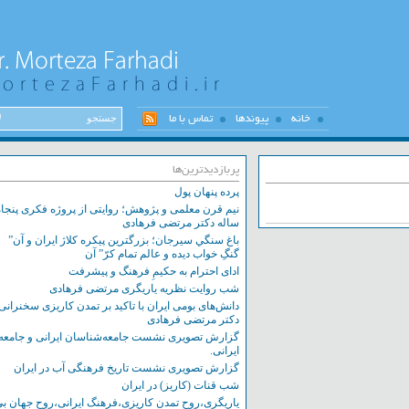
خانه
پیوندها
تماس با ما
پربازدیدترین‌ها
پرده پنهان پول
نیم قرن معلمی و پژوهش؛ روایتی از پروژه فکری پنجاه
ساله دکتر مرتضی فرهادی
باغ سنگي سيرجان؛ بزرگترين پيکره کلاژ ايران و آن”
گنگِ خواب ديده و عالم تمام کرّ” آن
ادای احترام به حکیمِ فرهنگ و پیشرفت
شب روایت نظریه یاریگری مرتضی فرهادی
دانش‌های بومی ایران با تاکید بر تمدن کاریزی سخنرانی
دکتر مرتضی فرهادی
گزارش تصویری نشست‌ جامعه‌شناسان ایرانی و جامعه
ایرانی.
گزارش تصویری نشست تاریخ فرهنگی آب در ایران
شب قنات (کاریز) در ایران
یاریگری،روح تمدن کاریزی،فرهنگ ایرانی،روح جهان بی