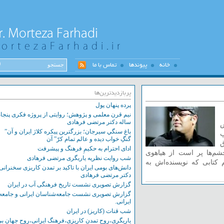
خانه
پیوندها
تماس با ما
پربازدیدترین‌ها
پرده پنهان پول
نیم قرن معلمی و پژوهش؛ روایتی از پروژه فکری پنجاه
ساله دکتر مرتضی فرهادی
باغ سنگي سيرجان؛ بزرگترين پيکره کلاژ ايران و آن”
گنگِ خواب ديده و عالم تمام کرّ” آن
ادای احترام به حکیمِ فرهنگ و پیشرفت
ها پر است از هیاهوی
شب روایت نظریه یاریگری مرتضی فرهادی
ابی که نویسنده‌اش به
دانش‌های بومی ایران با تاکید بر تمدن کاریزی سخنرانی
دکتر مرتضی فرهادی
گزارش تصویری نشست تاریخ فرهنگی آب در ایران
گزارش تصویری نشست‌ جامعه‌شناسان ایرانی و جامعه
ایرانی.
شب قنات (کاریز) در ایران
یاریگری،روح تمدن کاریزی،فرهنگ ایرانی،روح جهان بی