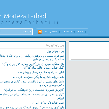
خانه
پیوندها
تماس با ما
پربازدیدترین‌ها
پرده پنهان پول
نیم قرن معلمی و پژوهش؛ روایتی از پروژه فکری پنجاه
ساله دکتر مرتضی فرهادی
باغ سنگي سيرجان؛ بزرگترين پيکره کلاژ ايران و آن”
گنگِ خواب ديده و عالم تمام کرّ” آن
ادای احترام به حکیمِ فرهنگ و پیشرفت
شب روایت نظریه یاریگری مرتضی فرهادی
دانش‌های بومی ایران با تاکید بر تمدن کاریزی سخنرانی
دکتر مرتضی فرهادی
گزارش تصویری نشست تاریخ فرهنگی آب در ایران
گزارش تصویری نشست‌ جامعه‌شناسان ایرانی و جامعه
ایرانی.
شب قنات (کاریز) در ایران
یاریگری،روح تمدن کاریزی،فرهنگ ایرانی،روح جهان بی