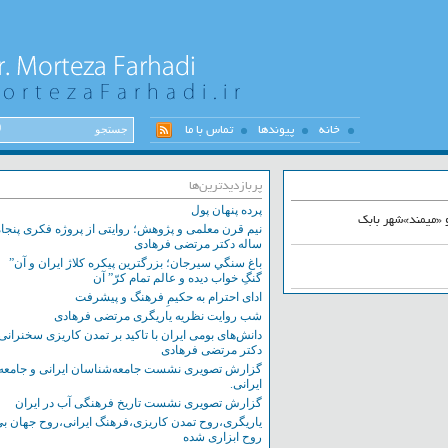
خانه
پیوندها
تماس با ما
پربازدیدترین‌ها
پرده پنهان پول
یمند»شهر بابک
نیم قرن معلمی و پژوهش؛ روایتی از پروژه فکری پنجاه
ساله دکتر مرتضی فرهادی
باغ سنگي سيرجان؛ بزرگترين پيکره کلاژ ايران و آن”
گنگِ خواب ديده و عالم تمام کرّ” آن
ادای احترام به حکیمِ فرهنگ و پیشرفت
شب روایت نظریه یاریگری مرتضی فرهادی
دانش‌های بومی ایران با تاکید بر تمدن کاریزی سخنرانی
دکتر مرتضی فرهادی
گزارش تصویری نشست‌ جامعه‌شناسان ایرانی و جامعه
ایرانی.
گزارش تصویری نشست تاریخ فرهنگی آب در ایران
یاریگری،روح تمدن کاریزی،فرهنگ ایرانی،روح جهان بی
روح ابزاری شده