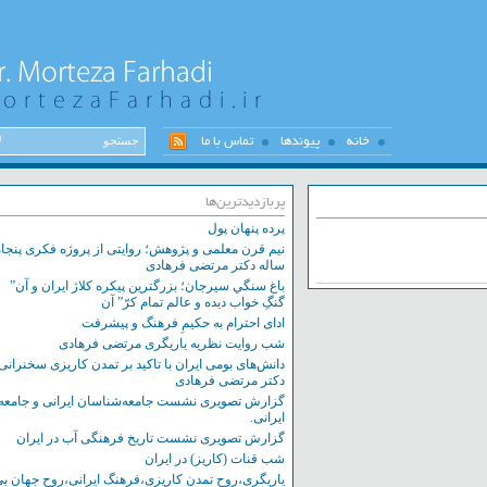
خانه
پیوندها
تماس با ما
پربازدیدترین‌ها
پرده پنهان پول
نیم قرن معلمی و پژوهش؛ روایتی از پروژه فکری پنجاه
ساله دکتر مرتضی فرهادی
باغ سنگي سيرجان؛ بزرگترين پيکره کلاژ ايران و آن”
گنگِ خواب ديده و عالم تمام کرّ” آن
ادای احترام به حکیمِ فرهنگ و پیشرفت
شب روایت نظریه یاریگری مرتضی فرهادی
دانش‌های بومی ایران با تاکید بر تمدن کاریزی سخنرانی
دکتر مرتضی فرهادی
گزارش تصویری نشست‌ جامعه‌شناسان ایرانی و جامعه
ایرانی.
گزارش تصویری نشست تاریخ فرهنگی آب در ایران
شب قنات (کاریز) در ایران
یاریگری،روح تمدن کاریزی،فرهنگ ایرانی،روح جهان بی