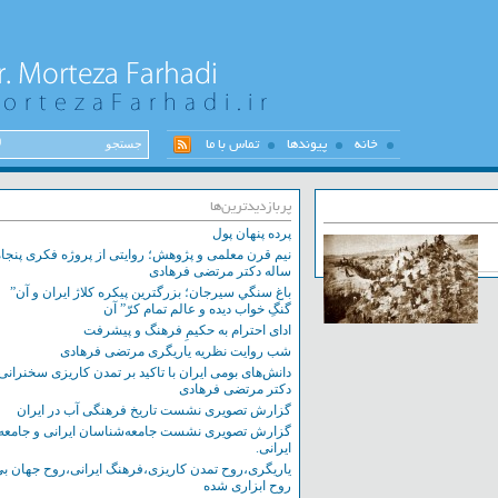
خانه
پیوندها
تماس با ما
پربازدیدترین‌ها
پرده پنهان پول
نیم قرن معلمی و پژوهش؛ روایتی از پروژه فکری پنجاه
ساله دکتر مرتضی فرهادی
باغ سنگي سيرجان؛ بزرگترين پيکره کلاژ ايران و آن”
گنگِ خواب ديده و عالم تمام کرّ” آن
ادای احترام به حکیمِ فرهنگ و پیشرفت
شب روایت نظریه یاریگری مرتضی فرهادی
دانش‌های بومی ایران با تاکید بر تمدن کاریزی سخنرانی
دکتر مرتضی فرهادی
گزارش تصویری نشست تاریخ فرهنگی آب در ایران
گزارش تصویری نشست‌ جامعه‌شناسان ایرانی و جامعه
ایرانی.
یاریگری،روح تمدن کاریزی،فرهنگ ایرانی،روح جهان بی
روح ابزاری شده