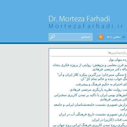
تماس با ما
بازدیدترین‌ها
ده پنهان پول
م قرن معلمی و پژوهش؛ روایتی از پروژه فکری پنجاه
له دکتر مرتضی فرهادی
غ سنگي سيرجان؛ بزرگترين پيکره کلاژ ايران و آن”
گِ خواب ديده و عالم تمام کرّ” آن
ای احترام به حکیمِ فرهنگ و پیشرفت
 روایت نظریه یاریگری مرتضی فرهادی
نش‌های بومی ایران با تاکید بر تمدن کاریزی سخنرانی
تر مرتضی فرهادی
ارش تصویری نشست‌ جامعه‌شناسان ایرانی و جامعه
رانی.
ارش تصویری نشست تاریخ فرهنگی آب در ایران
 قنات (کاریز) در ایران
ریگری،روح تمدن کاریزی،فرهنگ ایرانی،روح جهان بی