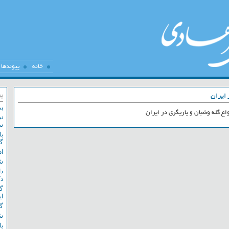
خانه
پیوندها
 ایران
پر
پر
واع گله وشبان و یاریگری در ایران
نی
سا
با
گن
اد
شب
دا
دک
گز
ای
گز
شب
یا