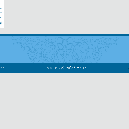
رو
تن
تم
«ب
از
اجرا توسط «گروه آی‌تی تریبون»
تمام